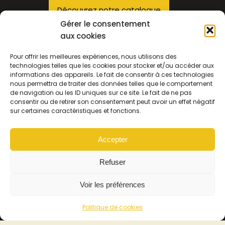
Découvrez notre catalogue
Gérer le consentement
aux cookies
Contact
Pour offrir les meilleures expériences, nous utilisons des
technologies telles que les cookies pour stocker et/ou accéder aux
informations des appareils. Le fait de consentir à ces technologies
2419, Route de Carpentras
nous permettra de traiter des données telles que le comportement
84700 SORGUES
de navigation ou les ID uniques sur ce site. Le fait de ne pas
consentir ou de retirer son consentement peut avoir un effet négatif
04 12 05 24 10
sur certaines caractéristiques et fonctions.
Newsletter
Accepter
Nom
Refuser
Voir les préférences
Email
Politique de cookies