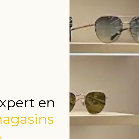
xpert en
agasins
s