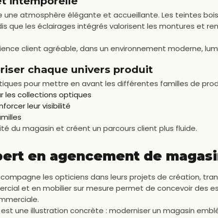
t intemporelle
ée une atmosphère élégante et accueillante. Les teintes boi
s que les éclairages intégrés valorisent les montures et ren
rience client agréable, dans un environnement moderne, lumi
riser chaque univers produit
iques pour mettre en avant les différentes familles de produ
r les collections optiques
orcer leur visibilité
milles
é du magasin et créent un parcours client plus fluide.
pert en agencement de magasi
compagne les opticiens dans leurs projets de création, tran
cial et en mobilier sur mesure permet de concevoir des es
ommerciale.
n est une illustration concrète : moderniser un magasin embl