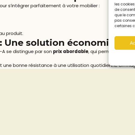
les cookies
ur s’intégrer parfaitement à votre mobilier :
de consenti
que le comp
pas consent
certaines c
 au produit.
 : Une solution économique e
Ac
SL-A se distingue par son
prix abordable
, qui permet d’équip
 une bonne résistance à une utilisation quotidienne en mag
 optimiser votre espace de vente
excellent compromis entre simplicité, sécurité et esthétiqu
jets d’agencement, que ce soit pour une ouverture, une opti
différence dans la présentation de vos montures.