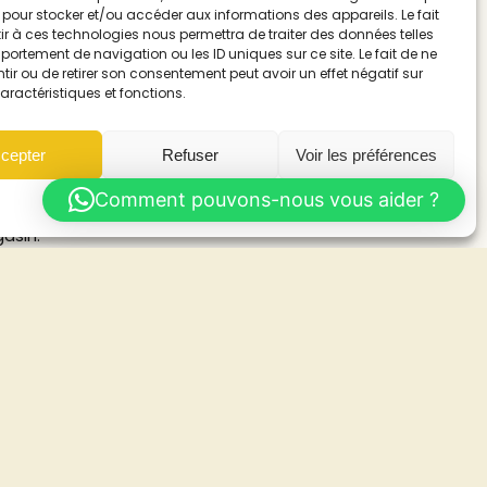
 pour stocker et/ou accéder aux informations des appareils. Le fait
r à ces technologies nous permettra de traiter des données telles
ortement de navigation ou les ID uniques sur ce site. Le fait de ne
ir ou de retirer son consentement peut avoir un effet négatif sur
aractéristiques et fonctions.
t durable
cepter
Refuser
Voir les préférences
er efficacement l’ensemble d’un linéaire
Comment pouvons-nous vous aider ?
Politique de cookies
asin.
e.
misation ou un remodeling de magasin.