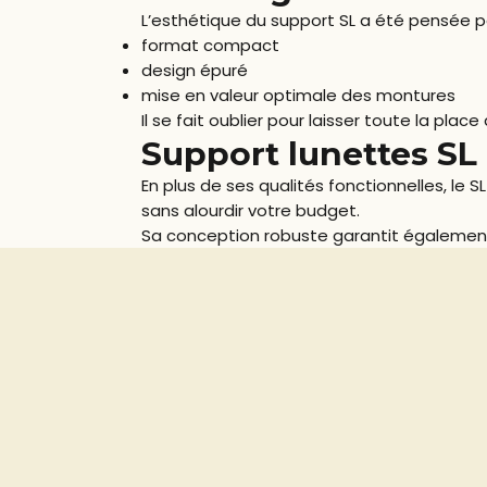
L’esthétique du support SL a été pensée po
format compact
design épuré
mise en valeur optimale des montures
Il se fait oublier pour laisser toute la place
Support lunettes SL
En plus de ses qualités fonctionnelles, le 
sans alourdir votre budget.
Sa conception robuste garantit également
Une solution idéale pour
Le support de lunettes SL-A représente un 
Il s’intègre facilement dans tous les pro
👉 Un petit accessoire qui fait une vraie 