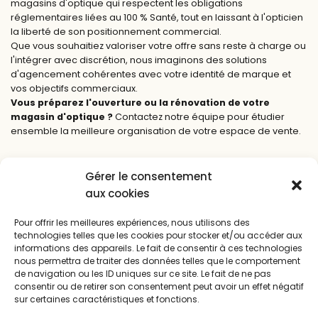
magasins d'optique qui respectent les obligations
réglementaires liées au 100 % Santé, tout en laissant à l'opticien
la liberté de son positionnement commercial.
Que vous souhaitiez valoriser votre offre sans reste à charge ou
l'intégrer avec discrétion, nous imaginons des solutions
d'agencement cohérentes avec votre identité de marque et
vos objectifs commerciaux.
Vous préparez l'ouverture ou la rénovation de votre
magasin d'optique ?
Contactez notre équipe pour étudier
ensemble la meilleure organisation de votre espace de vente.
Gérer le consentement
aux cookies
Pour offrir les meilleures expériences, nous utilisons des
technologies telles que les cookies pour stocker et/ou accéder aux
informations des appareils. Le fait de consentir à ces technologies
Article précédent :
nous permettra de traiter des données telles que le comportement
de navigation ou les ID uniques sur ce site. Le fait de ne pas
«
Support de lunettes SL : une solution simple et
consentir ou de retirer son consentement peut avoir un effet négatif
sur certaines caractéristiques et fonctions.
efficace pour exposer vos montures