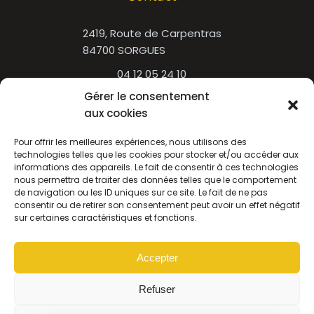
2419, Route de Carpentras
84700 SORGUES
04 12 05 24 10
Gérer le consentement
Newsletter
aux cookies
Pour offrir les meilleures expériences, nous utilisons des
Nom
technologies telles que les cookies pour stocker et/ou accéder aux
informations des appareils. Le fait de consentir à ces technologies
nous permettra de traiter des données telles que le comportement
de navigation ou les ID uniques sur ce site. Le fait de ne pas
Email
consentir ou de retirer son consentement peut avoir un effet négatif
sur certaines caractéristiques et fonctions.
J’accepte de recevoir par mail la newsletter.
Accepter
Refuser