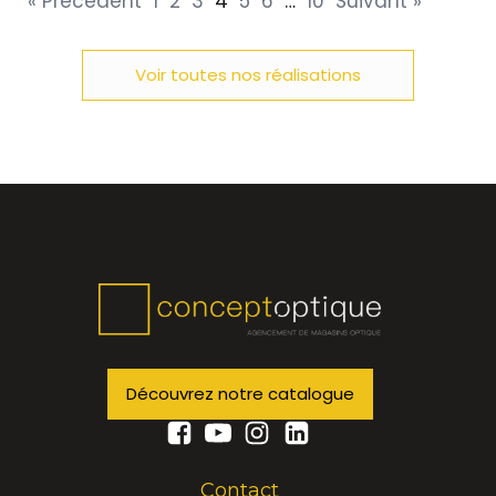
« Précédent
1
2
3
4
5
6
…
10
Suivant »
Voir toutes nos réalisations
Découvrez notre catalogue
Contact