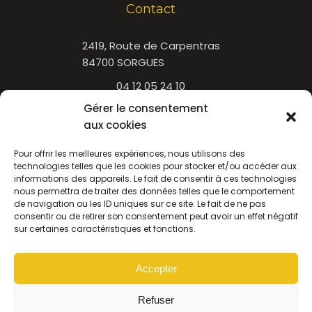
Contact
2419, Route de Carpentras
84700 SORGUES
04 12 05 24 10
Gérer le consentement
Newsletter
aux cookies
Pour offrir les meilleures expériences, nous utilisons des
Nom
technologies telles que les cookies pour stocker et/ou accéder aux
informations des appareils. Le fait de consentir à ces technologies
nous permettra de traiter des données telles que le comportement
de navigation ou les ID uniques sur ce site. Le fait de ne pas
Email
consentir ou de retirer son consentement peut avoir un effet négatif
sur certaines caractéristiques et fonctions.
J’accepte de recevoir par mail la newsletter.
Accepter
Refuser