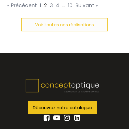
« Précédent
1
2
3
4
…
10
Suivant »
Voir toutes nos réalisations
Découvrez notre catalogue